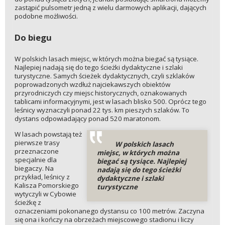
zastąpić pulsometr jedną z wielu darmowych aplikacji, dających
podobne możliwości.
Do biegu
W polskich lasach miejsc, w których można biegać są tysiące.
Najlepiej nadają się do tego ścieżki dydaktyczne i szlaki
turystyczne. Samych ścieżek dydaktycznych, czyli szklaków
poprowadzonych wzdłuż najciekawszych obiektów
przyrodniczych czy miejsc historycznych, oznakowanych
tablicami informacyjnymi, jest w lasach blisko 500. Oprócz tego
leśnicy wyznaczyli ponad 22 tys. km pieszych szlaków. To
dystans odpowiadający ponad 520 maratonom.
W lasach powstają też
pierwsze trasy
W polskich lasach
przeznaczone
miejsc, w których można
specjalnie dla
biegać są tysiące. Najlepiej
biegaczy. Na
nadają się do tego ścieżki
przykład, leśnicy z
dydaktyczne i szlaki
Kalisza Pomorskiego
turystyczne
wytyczyli w Cybowie
ścieżkę z
oznaczeniami pokonanego dystansu co 100 metrów. Zaczyna
się ona i kończy na obrzeżach miejscowego stadionu i liczy