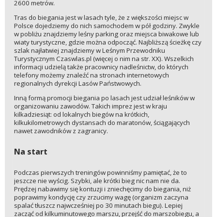
2600 metrów.
Tras do biegania jest w lasach tyle, że z większości miejsc w
Polsce dojedziemy do nich samochodem w pół godziny. Zwykle
w pobliżu znajdziemy leśny parking oraz miejsca biwakowe lub
wiaty turystyczne, gdzie można odpocząć. Najbliższą ścieżkę czy
szlak najłatwiej znajdziemy w Leśnym Przewodniku
Turystycznym Czaswlas.pl (więcej o nim na str. XX). Wszelkich
informacji udzielą także pracownicy nadleśnictw, do których
telefony możemy znaleźć na stronach internetowych
regionalnych dyrekcji Lasów Państwowych.
Inną formą promocji biegania po lasach jest udział leśników w
organizowaniu zawodów. Takich imprez jest w kraju
kilkadziesiąt: od lokalnych biegów na krótkich,
kilkukilometrowych dystansach do maratonów, ściągających
nawet zawodników z zagranicy.
Na start
Podczas pierwszych treningów powinniśmy pamiętać, że to
jeszcze nie wyścig. Szybki, ale krótki bieg nic nam nie da.
Prędzej nabawimy się kontuzji i zniechęcimy do biegania, niż
poprawimy kondycję czy zrzucimy wagę (organizm zaczyna
spalać tłuszcz najwcześniej po 30 minutach biegu). Lepiej
zacząć od kilkuminutowego marszu, przejść do marszobiegu, a