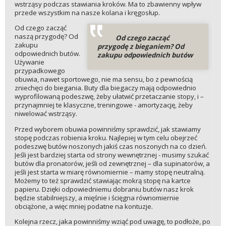
wstrząsy podczas stawiania kroków. Ma to zbawienny wpływ
przede wszystkim na nasze kolana i kręgosłup.
Od czego zacząć
naszą przygodę? Od
Od czego zacząć
zakupu
przygodę z bieganiem? Od
odpowiednich butów.
zakupu odpowiednich butów
Używanie
przypadkowego
obuwia, nawet sportowego, nie ma sensu, bo z pewnością
zniechęci do biegania. Buty dla biegaczy mają odpowiednio
wyprofilowaną podeszwę, żeby ułatwić przetaczanie stopy, i –
przynajmniej te klasyczne, treningowe - amortyzację, żeby
niwelować wstrząsy.
Przed wyborem obuwia powinniśmy sprawdzić, jak stawiamy
stopę podczas robienia kroku. Najlepiej w tym celu obejrzeć
podeszwę butów noszonych jakiś czas noszonych na co dzień.
Jeśli jest bardziej starta od strony wewnętrznej - musimy szukać
butów dla pronatorów, jeśli od zewnętrznej – dla supinatorów, a
jeśli jest starta w miarę równomiernie – mamy stopę neutralną.
Możemy to też sprawdzić stawiając mokrą stopę na kartce
papieru. Dzięki odpowiedniemu dobraniu butów nasz krok
będzie stabilniejszy, a mięśnie i ścięgna równomiernie
obciążone, a więc mniej podatne na kontuzje.
Kolejna rzecz, jaka powinniśmy wziąć pod uwagę, to podłoże, po