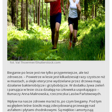
fot. Val Thoermer/Shutterstock.com
Bieganie po lesie jest nie tylko przyjemniejsze, ale też
zdrowsze. – Powietrze w lesie jest kilkadziesiąt razy czystsze niż
w miastach, a olejki eteryczne wydzielane przez drzewa mają
działanie bakteriobójcze i grzybobójcze. W dodatku żywa zieleń
i panująca w lesie cisza działają na człowieka uspokajająco –
tłumaczy Anna Malinowska, rzeczniczka Lasów Państwowych.
Wpływ na nasze zdrowie ma też to, po czym biegamy. Pod tym
względem leśne ścieżki mają zdecydowaną przewagę nad
asfaltem i płytami chodnikowymi. Są miękkie i amortyzują