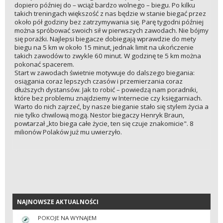
dopiero później do – wciąż bardzo wolnego – biegu. Po kilku
takich treningach większość z nas będzie w stanie biegać przez
około pół godziny bez zatrzymywania się. Parę tygodni później
można spróbować swoich sił w pierwszych zawodach. Nie bójmy
się porażki. Najlepsi biegacze dobiegają wprawdzie do mety
biegu na 5 km w około 15 minut, jednak limit na ukończenie
takich zawodów to zwykle 60 minut. W godzinę te 5 km można
pokonać spacerem.
Start w zawodach świetnie motywuje do dalszego biegania:
osiągania coraz lepszych czasów i przemierzania coraz
dłuższych dystansów. Jak to robić – powiedzą nam poradniki,
które bez problemu znajdziemy w Internecie czy księgarniach.
Warto do nich zajrzeć, by nasze bieganie stało się stylem życia a
nie tylko chwilową mogą. Nestor biegaczy Henryk Braun,
powtarzał „kto biega całe życie, ten się czuje znakomicie". 8
milionów Polaków już mu uwierzyło.
NAJNOWSZE AKTUALNOŚCI
NAJNOWSZE AKTUALNOŚCI
POKOJE NA WYNAJEM