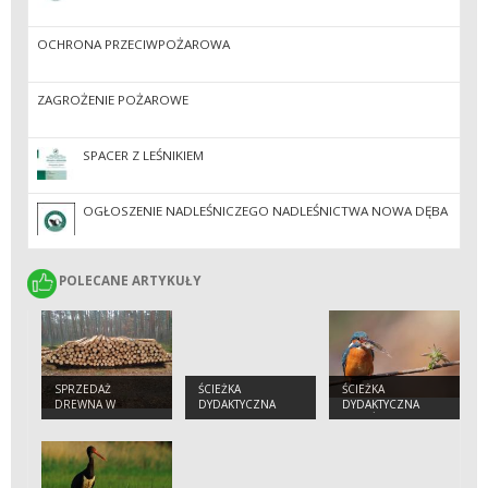
OCHRONA PRZECIWPOŻAROWA
ZAGROŻENIE POŻAROWE
SPACER Z LEŚNIKIEM
OGŁOSZENIE NADLEŚNICZEGO NADLEŚNICTWA NOWA DĘBA
POLECANE ARTYKUŁY
POLECANE ARTYKUŁY
SPRZEDAŻ
ŚCIEŻKA
ŚCIEŻKA
DREWNA W
DYDAKTYCZNA
DYDAKTYCZNA
LEŚNICTWACH
NADLEŚNICTWA
"BERÓWKA”
NOWA DĘBA I
TOWARZYSTWA
PRZYJACIÓŁ HUTY
KOMOROWSKIEJ