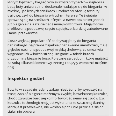
którym będziemy biegać. W większości przypadków najlepsze
będą buty uniwersalne, doskonale nadające się do biegania i w
mieście, i po leśnych ścieżkach. Producenci oferują też buty
trailowe, czyli do biegania w trudnym terenie. Te świetnie
sprawdzą się na ścieżkach leśnych, a nawet poza nimi, jednak
już bieganie na asfalcie będą mniej komfortowe. Mają mocno
profilowaną podeszwę, często są cięższe, bardziej zabudowane
i mniej przewiewne.
Coraz większą popularność zdobywają buty do biegania
naturalnego. Są prawie zupełnie pozbawione amortyzacji, mają
głęboko nacinaną podeszwę i miękką cholewkę, co umożliwia
wyginanie ich w każdą stronę. Bieganie w takich butach
przypomina bieganie boso. Polecane są osobom, które mają już
za sobą kilkusetkilometrowy trening i zdążyły wzmocnić mięśnie
nóg.
Inspektor gadżet
Buty to w zasadzie jedyny zakup niezbędny, by wyruszyć na
trasę. Zacząć bieganie możemy w zwykłej bawełnianej koszulce,
choć oczywiście bardziej komfortowo będziemy się czuć w tzw.
koszulce technologicznej. Jest wykonana ze sztucznej tkaniny,
która jest przewiewna, nie wchłania potu, nie przykleja się do
ciała i nie obciera.