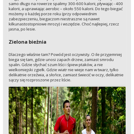
samo długo na rowerze spalimy 300-600 kalorii, pływając - 400
kalorii, a uprawiając aerobic – około 550 kalorii. Do tego biegać
możemy o każdej porze roku (przy odpowiednim
zabezpieczeniu, biegaczom niestraszne są nawet
kilkunastostopniowe mrozy) i wszędzie. Choć najlepiej, rzecz
jasna, po lesie.
Zielona bieżnia
Dlaczego właśnie tam? Powód jest oczywisty. O ile przyjemniej
biega się tam, gdzie unosi zapach drzew, zamiast smrodu
spalin. Gdzie słychać szum liści i śpiew ptaków, a nie
wielkomiejski zgiełk. Gdzie wiatr nie wieje nam w twarz, tylko
delikatnie orzeźwia, a słońce, zamiast świecić w oczy, delikatnie
sączy się rozproszone przez liście.