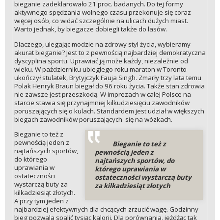
bieganie zadeklarowało 21 proc. badanych. Do tej formy
aktywnego spędzania wolnego czasu przekonuje się coraz
więcej osób, co widać szczególnie na ulicach dużych miast.
Warto jednak, by biegacze dobiegli także do lasów.
Dlaczego, ulegając modzie na zdrowy styl życia, wybieramy
akurat bieganie? Jest to z pewnością najbardziej demokratyczna
dyscyplina sportu. Uprawiać ją może każdy, niezależnie od
wieku. W październiku ubiegłego roku maraton w Toronto
ukończył stulatek, Brytyjczyk Fauja Singh. Zmarły trzy lata temu
Polak Henryk Braun biegał do 96 roku życia. Także stan zdrowia
nie zawsze jest przeszkodą. W imprezach w całej Polsce na
starcie stawia się przynajmniej kilkudziesięciu zawodników
poruszających się o kulach. Standardem jest udział w większych
biegach zawodników poruszających się na wózkach.
Bieganie to też z
pewnością jeden z
Bieganie to też z
najtańszych sportów,
pewnością jeden z
do którego
najtańszych sportów, do
uprawiania w
którego uprawiania w
ostateczności
ostateczności wystarczą buty
wystarczą buty za
za kilkadziesiąt złotych
kilkadziesiąt złotych.
A przy tym jeden z
najbardziej efektywnych dla chcących zrzucić wagę. Godzinny
bieg pozwala spalić tysiąc kalorii. Dla porównania, jeżdżąc tak