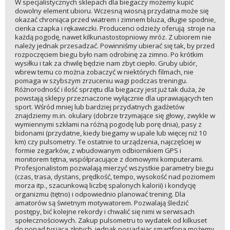
W specjalistycznych sklepach dla biegaczy możemy kupić
dowolny element ubioru. Wczesną wiosną przydatna może się
okazać chroniąca przed wiatrem i zimnem bluza, długie spodnie,
cienka czapka i rękawiczki. Producenci odzieży oferują stroje na
każdą pogodę, nawet kilkunastostopniowy mróz. Z ubiorem nie
należy jednak przesadzać. Powinniśmy ubierać się tak, by przed
rozpoczęciem biegu było nam odrobinę za zimno. Po krótkim
wysiłku i tak za chwilę będzie nam zbyt ciepło. Gruby ubiór,
wbrew temu co można zobaczyć w niektórych filmach, nie
pomaga w szybszym zrzuceniu wagi podczas treningu.
Różnorodność i ilość sprzętu dla biegaczy jest już tak duża, że
powstają sklepy przeznaczone wyłącznie dla uprawiających ten
sport. Wśród mniej lub bardziej przydatnych gadżetów
znajdziemy m.in. okulary (dobrze trzymające się głowy, zwykle w
wymiennymi szkłami na różną pogodę lub porę dnia), pasy z
bidonami (przydatne, kiedy biegamy w upale lub więcej niż 10
km) czy pulsometry. Te ostatnie to urządzenia, najczęściej w
formie zegarków, z wbudowanym odbiornikiem GPS i
monitorem tętna, współpracujące z domowymi komputerami.
Profesjonalistom pozwalają mierzyć wszystkie parametry biegu
(czas, trasa, dystans, prędkość, tempo, wysokość nad poziomem
morza itp., szacunkową liczbę spalonych kalorii) i kondycję
organizmu (tętno) i odpowiednio planować trening. Dla
amatorów są świetnym motywatorem. Pozwalają śledzić
postępy, bić kolejne rekordy i chwalić się nimi w serwisach
społecznościowych. Zakup pulsometru to wydatek od kilkuset
do ponad tysiąca złotych, jednak posiadając smartfona możemy