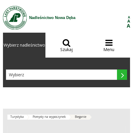
Przejdź do treści
A
Nadleśnictwo Nowa Dęba
A
A


Wybierz nadleśnictwo
Szukaj
Menu

Turystyka
Pomysły na wypoczynek
Bieganie