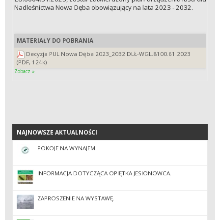
Nadleśnictwa Nowa Dęba obowiązujący na lata 2023 - 2032.
MATERIAŁY DO POBRANIA
Decyzja PUL Nowa Dęba 2023_2032 DLŁ-WGL.8100.61.2023
(PDF, 124k)
Zobacz »
NAJNOWSZE AKTUALNOŚCI
NAJNOWSZE AKTUALNOŚCI
POKOJE NA WYNAJEM
INFORMACJA DOTYCZĄCA OPIĘTKA JESIONOWCA.
ZAPROSZENIE NA WYSTAWĘ.