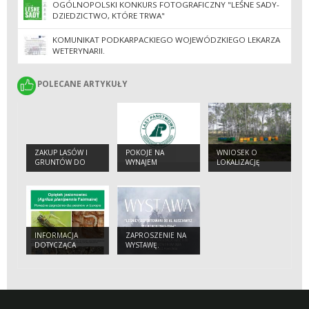
OGÓLNOPOLSKI KONKURS FOTOGRAFICZNY "LEŚNE SADY-
DZIEDZICTWO, KTÓRE TRWA"
KOMUNIKAT PODKARPACKIEGO WOJEWÓDZKIEGO LEKARZA
WETERYNARII.
POLECANE ARTYKUŁY
POLECANE ARTYKUŁY
ZAKUP LASÓW I
POKOJE NA
WNIOSEK O
GRUNTÓW DO
WYNAJEM
LOKALIZACJĘ
ZALESIENIA.
PASIEKI.
INFORMACJA
ZAPROSZENIE NA
DOTYCZĄCA
WYSTAWĘ.
OPIĘTKA
JESIONOWCA.