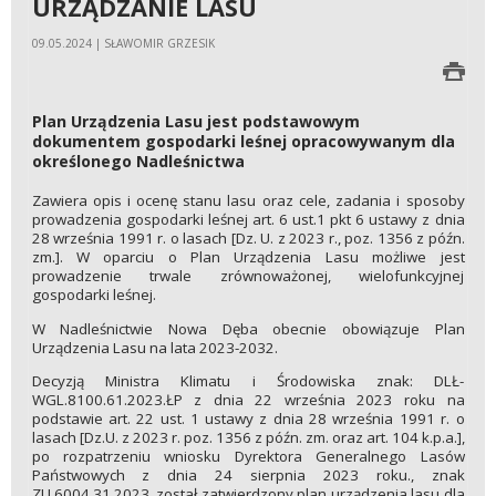
URZĄDZANIE LASU
09.05.2024 | SŁAWOMIR GRZESIK
Plan Urządzenia Lasu jest podstawowym
dokumentem gospodarki leśnej opracowywanym dla
określonego Nadleśnictwa
Zawiera opis i ocenę stanu lasu oraz cele, zadania i sposoby
prowadzenia gospodarki leśnej art. 6 ust.1 pkt 6 ustawy z dnia
28 września 1991 r. o lasach [Dz. U. z 2023 r., poz. 1356 z późn.
zm.]. W oparciu o Plan Urządzenia Lasu możliwe jest
prowadzenie trwale zrównoważonej, wielofunkcyjnej
gospodarki leśnej.
W Nadleśnictwie Nowa Dęba obecnie obowiązuje Plan
Urządzenia Lasu na lata 2023-2032.
Decyzją Ministra Klimatu i Środowiska znak: DLŁ-
WGL.8100.61.2023.ŁP z dnia 22 września 2023 roku na
podstawie art. 22 ust. 1 ustawy z dnia 28 września 1991 r. o
lasach [Dz.U. z 2023 r. poz. 1356 z późn. zm. oraz art. 104 k.p.a.],
po rozpatrzeniu wniosku Dyrektora Generalnego Lasów
Państwowych z dnia 24 sierpnia 2023 roku., znak
ZU.6004.31.2023, został zatwierdzony plan urządzenia lasu dla