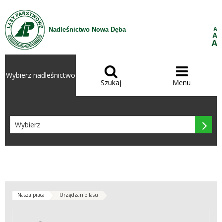
Przejdź do treści
A
Nadleśnictwo Nowa Dęba
A
A


Wybierz nadleśnictwo
Szukaj
Menu

Nasza praca
Urządzanie lasu