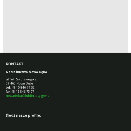
KONTAKT:
Nadleśnictwo Nowa Dęba
ul. Wł. Sikorskiego 2
39-460 Nowa Dęba
tel. 48 15 846 74 52
fax 48 15 846 73 77
nowadeba@lublin.lasy.gov.pl
Śledź nasze profile: