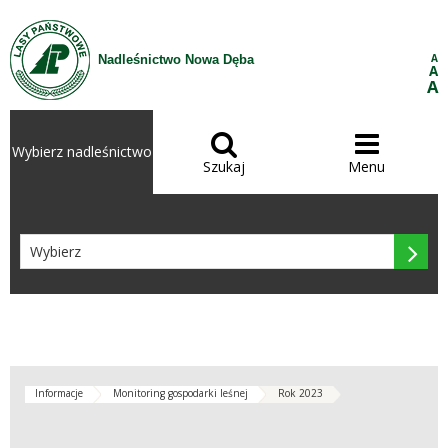
Przejdź do treści
A
Nadleśnictwo Nowa Dęba
A
A


Wybierz nadleśnictwo
Szukaj
Menu

Informacje
Monitoring gospodarki leśnej
Rok 2023